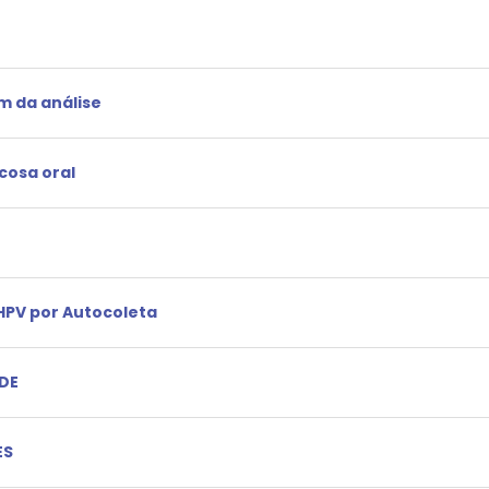
m da análise
cosa oral
HPV por Autocoleta
DE
ES