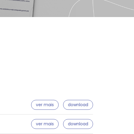
ver mais
download
ver mais
download