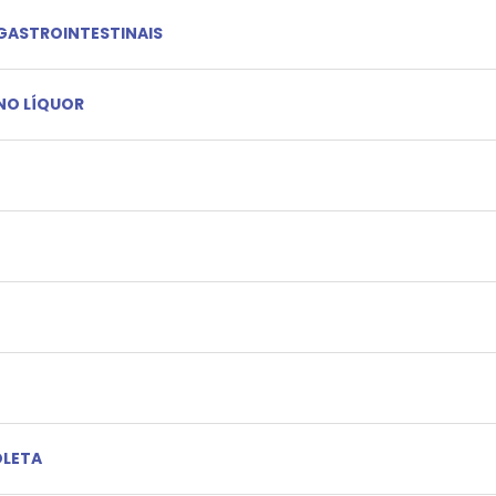
GASTROINTESTINAIS
NO LÍQUOR
OLETA