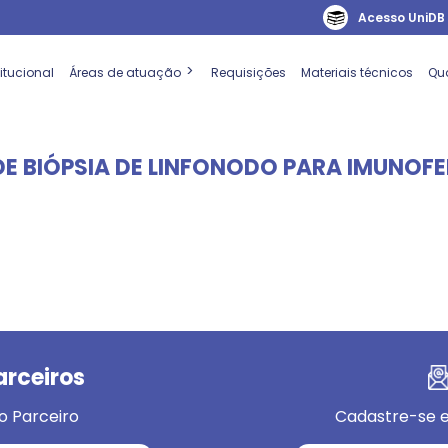
Acesso UniDB
titucional
Áreas de atuação
Requisições
Materiais técnicos
Qu
DE BIÓPSIA DE LINFONODO PARA IMUNOF
arceiros
o Parceiro
Cadastre-se e