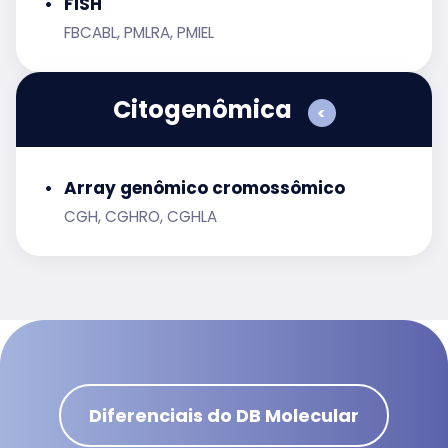
FISH
FBCABL, PMLRA, PMIEL
Citogenômica
<
Array genômico cromossômico
CGH, CGHRO, CGHLA
Diferenciais do DB Molecular