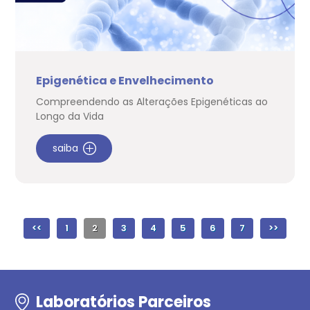
Epigenética e Envelhecimento
Compreendendo as Alterações Epigenéticas ao
Longo da Vida
saiba
<<
1
2
3
4
5
6
7
>>
Laboratórios Parceiros