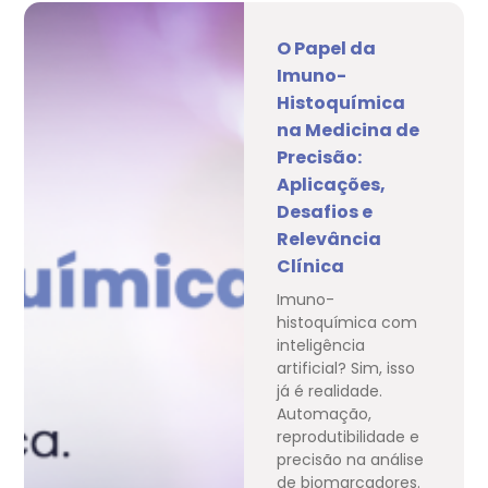
O Papel da
Imuno-
Histoquímica
na Medicina de
Precisão:
Aplicações,
Desafios e
Relevância
Clínica
Imuno-
histoquímica com
inteligência
artificial? Sim, isso
já é realidade.
Automação,
reprodutibilidade e
precisão na análise
de biomarcadores.