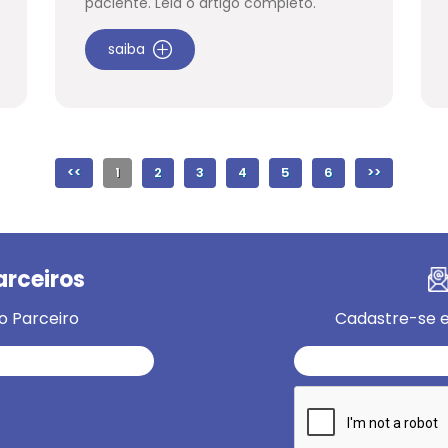
paciente. Leia o artigo completo.
saiba
<<
1
2
3
4
5
6
>>
arceiros
o Parceiro
Cadastre-se e