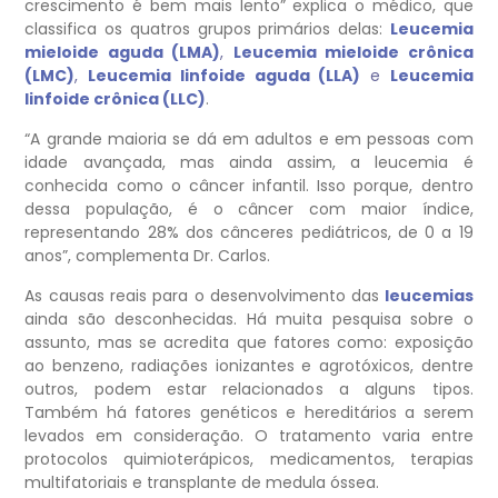
crescimento é bem mais lento” explica o médico, que
classifica os quatros grupos primários delas:
Leucemia
mieloide aguda (LMA)
,
Leucemia mieloide crônica
(LMC)
,
Leucemia linfoide aguda (LLA)
e
Leucemia
linfoide crônica (LLC)
.
“A grande maioria se dá em adultos e em pessoas com
idade avançada, mas ainda assim, a leucemia é
conhecida como o câncer infantil. Isso porque, dentro
dessa população, é o câncer com maior índice,
representando 28% dos cânceres pediátricos, de 0 a 19
anos”, complementa Dr. Carlos.
As causas reais para o desenvolvimento das
leucemias
ainda são desconhecidas. Há muita pesquisa sobre o
assunto, mas se acredita que fatores como: exposição
ao benzeno, radiações ionizantes e agrotóxicos, dentre
outros, podem estar relacionados a alguns tipos.
Também há fatores genéticos e hereditários a serem
levados em consideração. O tratamento varia entre
protocolos quimioterápicos, medicamentos, terapias
multifatoriais e transplante de medula óssea.